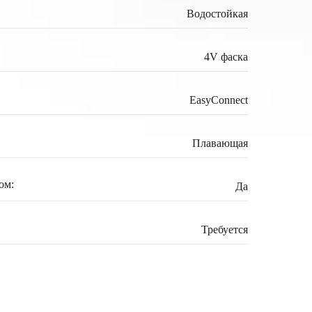
Водостойкая
4V фаска
EasyConnect
Плавающая
ом:
Да
Требуется