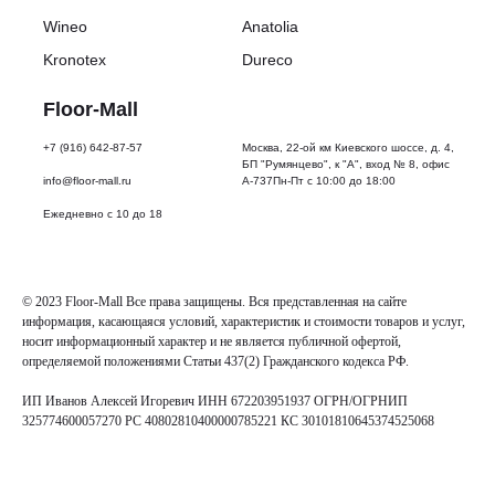
Wineo
Anatolia
Kronotex
Dureco
Floor-Mall
+7 (916) 642-87-57
Москва, 22-ой км Киевского шоссе, д. 4,
БП "Румянцево", к "А", вход № 8, офис
info@floor-mall.ru
А-737Пн-Пт с 10:00 до 18:00
Ежедневно с 10 до 18
© 2023 Floor-Mall Все права защищены. Вся представленная на сайте
информация, касающаяся условий, характеристик и стоимости товаров и услуг,
носит информационный характер и не является публичной офертой,
определяемой положениями Статьи 437(2) Гражданского кодекса РФ.
ИП Иванов Алексей Игоревич ИНН 672203951937 ОГРН/ОГРНИП
325774600057270 РС 40802810400000785221 КС 30101810645374525068