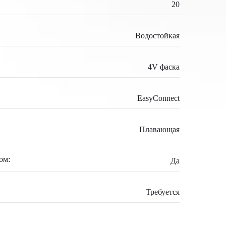
20
Водостойкая
4V фаска
EasyConnect
Плавающая
ом:
Да
Требуется