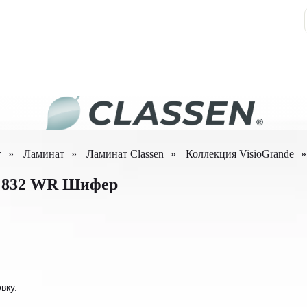
г
»
Ламинат
»
Ламинат Classen
»
Коллекция VisioGrande
»
4V 832 WR Шифер
вку.