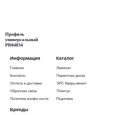
прихожей,
кабинета.
Доставка
по
Москве
и
всей
России.
Профиль
Артикул:
универсальный
1101260051
PR04834
Бренд:
Ter
Hurne
Информация
Каталог
Цена:
4650
Главная
Ламинат
руб./
м²
Контакты
Паркетная доска
Толщина:
Оплата и доставка
SPC Кварц-винил
12
мм
Обратная связь
Плинтус
Ширина:
192
Политика конфи-ности
Подложка
мм
Длина:
Бренды
1285