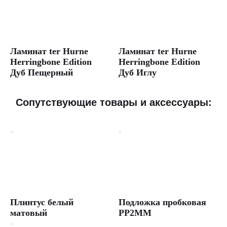
Line
Дуб
Готланд,
коллекция
Classic
Ламинат ter Hurne
Ламинат ter Hurne
Line,
Herringbone Edition
Herringbone Edition
33
Дуб Пещерный
Дуб Иглу
класс,
толщина
12
мм,
Сопутствующие товары и аксессуары:
1285
×
192
мм,
4V
фаска.
Подходит
для
гостиной,
спальни,
кухни,
Плинтус белый
Подложка пробковая
детской,
матовый
PP2MM
столовой,