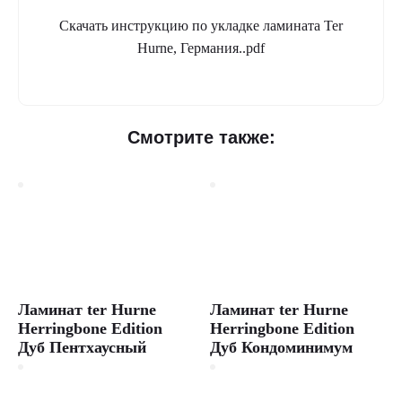
Скачать инструкцию по укладке ламината Ter
Hurne, Германия..pdf
Ламинат
Смотрите также:
Dureco
Ter
Hurne
Classic
Line
Дуб
Готланд
Ламинат ter Hurne
Ламинат ter Hurne
Купить
Herringbone Edition
Herringbone Edition
ламинат
Дуб Пентхаусный
Дуб Кондоминимум
Dureco
Ter
Hurne
Classic