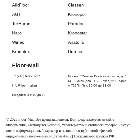
мм
AlixFloor
Classen
Класс
нагрузки:
AGT
Kronopol
33
класс
TerHurne
Parador
Класс
Haro
Kronostar
износостойкости:
AC5
Wineo
Anatolia
Страна
производства:
Kronotex
Dureco
Германия
Количество
Floor-Mall
м²
в
+7 (916) 642-87-57
Москва, 22-ой км Киевского шоссе, д. 4,
упаковке:
БП "Румянцево", к "А", вход № 8, офис
1.48
info@floor-mall.ru
А-737Пн-Пт с 10:00 до 18:00
Количество
Ежедневно с 10 до 18
планок
в
упаковке:
6
Вес
© 2023 Floor-Mall Все права защищены. Вся представленная на сайте
упаковки:
информация, касающаяся условий, характеристик и стоимости товаров и услуг,
15
носит информационный характер и не является публичной офертой,
кг
определяемой положениями Статьи 437(2) Гражданского кодекса РФ.