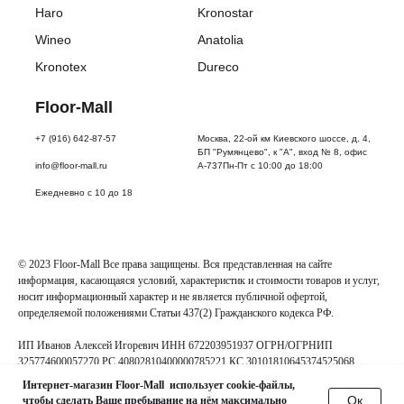
Haro
Kronostar
Wineo
Anatolia
Kronotex
Dureco
Floor-Mall
+7 (916) 642-87-57
Москва, 22-ой км Киевского шоссе, д. 4,
БП "Румянцево", к "А", вход № 8, офис
info@floor-mall.ru
А-737Пн-Пт с 10:00 до 18:00
Ежедневно с 10 до 18
© 2023 Floor-Mall Все права защищены. Вся представленная на сайте
информация, касающаяся условий, характеристик и стоимости товаров и услуг,
носит информационный характер и не является публичной офертой,
определяемой положениями Статьи 437(2) Гражданского кодекса РФ.
ИП Иванов Алексей Игоревич ИНН 672203951937 ОГРН/ОГРНИП
325774600057270 РС 40802810400000785221 КС 30101810645374525068
Интернет-магазин Floor-Mall использует cookie-файлы,
Oк
чтобы сделать Ваше пребывание на нём максимально