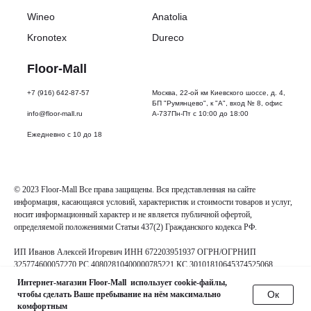
Wineo
Anatolia
Kronotex
Dureco
Floor-Mall
+7 (916) 642-87-57
Москва, 22-ой км Киевского шоссе, д. 4,
БП "Румянцево", к "А", вход № 8, офис
info@floor-mall.ru
А-737Пн-Пт с 10:00 до 18:00
Ежедневно с 10 до 18
© 2023 Floor-Mall Все права защищены. Вся представленная на сайте
информация, касающаяся условий, характеристик и стоимости товаров и услуг,
носит информационный характер и не является публичной офертой,
определяемой положениями Статьи 437(2) Гражданского кодекса РФ.
ИП Иванов Алексей Игоревич ИНН 672203951937 ОГРН/ОГРНИП
325774600057270 РС 40802810400000785221 КС 30101810645374525068
Интернет-магазин Floor-Mall использует cookie-файлы,
Oк
чтобы сделать Ваше пребывание на нём максимально
комфортным
Заказать звонок
Каталог
Контакты
Позвонить