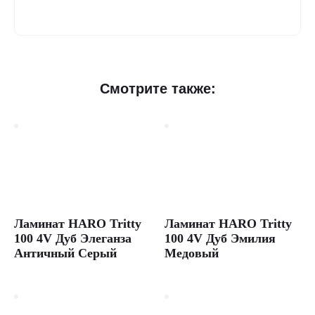
Ламинат
Смотрите также:
Kronostar
DE-
FACTO
1233
Дуб
Инфинити
Купить
Ламинат HARO Tritty
Ламинат HARO Tritty
ламинат
100 4V Дуб Элеганза
100 4V Дуб Эмилия
Kronostar
Дуб
Античный Серый
Медовый
Инфинити,
коллекция
De-
Facto,
33