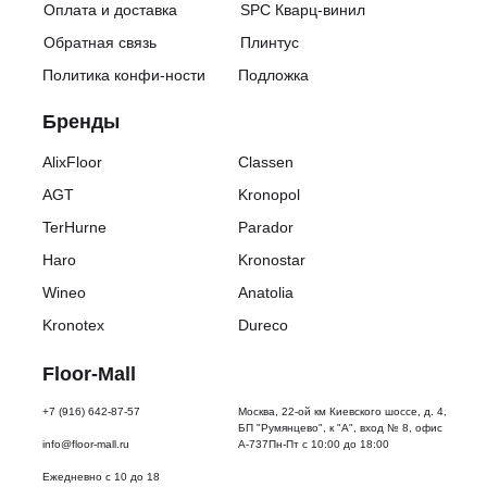
в
Оплата и доставка
SPC Кварц-винил
упаковке:
Обратная связь
Плинтус
1.3317
Количество
Политика конфи-ности
Подложка
планок
в
Бренды
упаковке:
5
Вес
AlixFloor
Classen
упаковки:
AGT
Kronopol
15
кг
TerHurne
Parador
Тип
упаковки:
Haro
Kronostar
Картон
Wineo
Anatolia
Срок
эксплуатации:
Kronotex
Dureco
20
лет
Floor-Mall
Фаска:
Нет
+7 (916) 642-87-57
Москва, 22-ой км Киевского шоссе, д. 4,
Тип
БП "Румянцево", к "А", вход № 8, офис
замка:
info@floor-mall.ru
А-737Пн-Пт с 10:00 до 18:00
DoubleClick
Совместимость
Ежедневно с 10 до 18