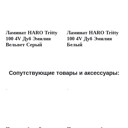
класс,
толщина
12
мм,
1380
×
Ламинат HARO Tritty
Ламинат HARO Tritty
193
100 4V Дуб Эмилия
100 4V Дуб Эмилия
мм.
Вельвет Серый
Белый
Подходит
для
гостиной,
спальни,
детской,
прихожей,
Сопутствующие товары и аксессуары:
кабинета.
Доставка
по
Москве
и
всей
России.
Артикул:
D7065
Бренд: