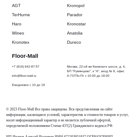
AGT
Kronopol
TerHurne
Parador
Haro
Kronostar
Wineo
Anatolia
Kronotex
Dureco
Floor-Mall
+7 (916) 642-87-57
Москва, 22-ой км Киевского шоссе, д. 4,
БП "Румянцево", к "А", вход № 8, офис
info@floor-mall.ru
А-737Пн-Пт с 10:00 до 18:00
Ежедневно с 10 до 18
© 2023 Floor-Mall Все права защищены. Вся представленная на сайте
информация, касающаяся условий, характеристик и стоимости товаров и услуг,
носит информационный характер и не является публичной офертой,
определяемой положениями Статьи 437(2) Гражданского кодекса РФ.
ИП Иванов Алексей Игоревич ИНН 672203951937 ОГРН/ОГРНИП