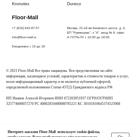
Kronotex
Dureco
Floor-Mall
+7 (916) 642-87-57
Москва, 22-ой км Киевского шоссе, д. 4,
БП "Румянцево", к "А", вход № 8, офис
info@floor-mall.ru
А-737Пн-Пт с 10:00 до 18:00
Ежедневно с 10 до 18
© 2023 Floor-Mall Все права защищены. Вся представленная на сайте
информация, касающаяся условий, характеристик и стоимости товаров и услуг,
носит информационный характер и не является публичной офертой,
определяемой положениями Статьи 437(2) Гражданского кодекса РФ.
ИП Иванов Алексей Игоревич ИНН 672203951937 ОГРН/ОГРНИП
325774600057270 РС 40802810400000785221 КС 30101810645374525068
Интернет-магазин Floor-Mall использует cookie-файлы,