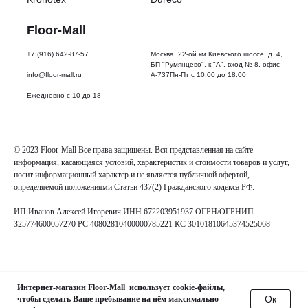
Floor-Mall
+7 (916) 642-87-57
Москва, 22-ой км Киевского шоссе, д. 4,
БП "Румянцево", к "А", вход № 8, офис
info@floor-mall.ru
А-737Пн-Пт с 10:00 до 18:00
Ежедневно с 10 до 18
© 2023 Floor-Mall Все права защищены. Вся представленная на сайте
информация, касающаяся условий, характеристик и стоимости товаров и услуг,
носит информационный характер и не является публичной офертой,
определяемой положениями Статьи 437(2) Гражданского кодекса РФ.
ИП Иванов Алексей Игоревич ИНН 672203951937 ОГРН/ОГРНИП
325774600057270 РС 40802810400000785221 КС 30101810645374525068
Интернет-магазин Floor-Mall использует cookie-файлы,
Oк
чтобы сделать Ваше пребывание на нём максимально