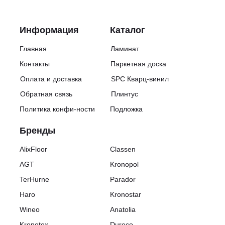
Информация
Каталог
Главная
Ламинат
Контакты
Паркетная доска
Оплата и доставка
SPC Кварц-винил
Обратная связь
Плинтус
Политика конфи-ности
Подложка
Бренды
AlixFloor
Classen
AGT
Kronopol
TerHurne
Parador
Haro
Kronostar
Wineo
Anatolia
Kronotex
Dureco