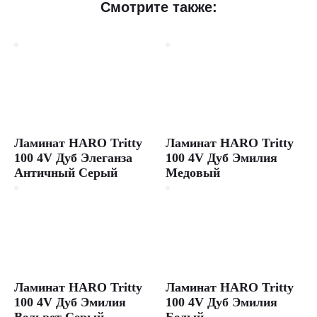
Ламинат
Смотрите также:
Parador
Basic
200
V
Орех
Купить
ламинат
Parador
Ламинат HARO Tritty
Ламинат HARO Tritty
Орех,
100 4V Дуб Элеганза
100 4V Дуб Эмилия
коллекция
Античный Серый
Медовый
Basic
200
V,
31
класс,
толщина
7
мм,
1285
Ламинат HARO Tritty
Ламинат HARO Tritty
×
100 4V Дуб Эмилия
100 4V Дуб Эмилия
194
Вельвет Серый
Белый