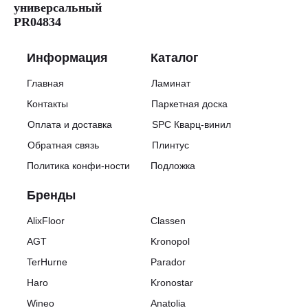
Ширина:
универсальный
194
PR04834
мм
Длина:
1285
Информация
Каталог
мм
Класс
Главная
Ламинат
нагрузки:
31
Контакты
Паркетная доска
Класс
Оплата и доставка
SPC Кварц-винил
износостойкости:
AC4
Обратная связь
Плинтус
Страна
производства:
Политика конфи-ности
Подложка
Германия
Количество
Бренды
м²
в
AlixFloor
Classen
упаковке:
2.742
AGT
Kronopol
Количество
планок
TerHurne
Parador
в
Haro
Kronostar
упаковке:
10
Wineo
Anatolia