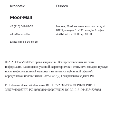
Вес
упаковки:
Kronotex
Dureco
15
кг
Floor-Mall
Тип
упаковки:
+7 (916) 642-87-57
Москва, 22-ой км Киевского шоссе, д. 4,
Картон
БП "Румянцево", к "А", вход № 8, офис
Срок
info@floor-mall.ru
А-737Пн-Пт с 10:00 до 18:00
эксплуатации:
Ежедневно с 10 до 18
20
лет
Фаска:
Нет
Тип
© 2023 Floor-Mall Все права защищены. Вся представленная на сайте
замка:
информация, касающаяся условий, характеристик и стоимости товаров и услуг,
Safe-
носит информационный характер и не является публичной офертой,
Lock
определяемой положениями Статьи 437(2) Гражданского кодекса РФ.
Совместимость
с
ИП Иванов Алексей Игоревич ИНН 672203951937 ОГРН/ОГРНИП
теплым
325774600057270 РС 40802810400000785221 КС 30101810645374525068
полом:
Да
Подложка:
Требуется
Коллекция: