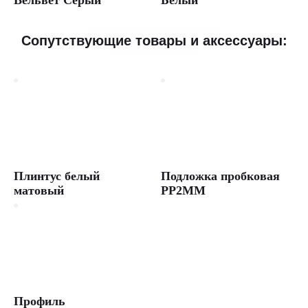
мм.
Подходит
для
гостиной,
Сопутствующие товары и аксессуары:
спальни,
детской,
прихожей,
кабинета.
Доставка
по
Москве
и
всей
России.
Артикул:
Плинтус белый
Подложка пробковая
1593999
матовый
PP2MM
Бренд:
Parador
Цена:
4701
руб./
м²
Толщина:
7
мм
Профиль