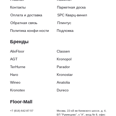
Контакты
Паркетная доска
Оплата и доставка
SPC Кварц-винил
Обратная связь
Плинтус
Политика конфи-ности
Подложка
Бренды
AlixFloor
Classen
AGT
Kronopol
TerHurne
Parador
Haro
Kronostar
Wineo
Anatolia
Kronotex
Dureco
Floor-Mall
+7 (916) 642-87-57
Москва, 22-ой км Киевского шоссе, д. 4,
БП "Румянцево", к "А", вход № 8, офис