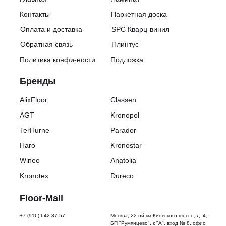
Контакты
Паркетная доска
Оплата и доставка
SPC Кварц-винил
Обратная связь
Плинтус
Политика конфи-ности
Подложка
Бренды
AlixFloor
Classen
AGT
Kronopol
TerHurne
Parador
Haro
Kronostar
Wineo
Anatolia
Kronotex
Dureco
Floor-Mall
+7 (916) 642-87-57
Москва, 22-ой км Киевского шоссе, д. 4,
БП "Румянцево", к "А", вход № 8, офис