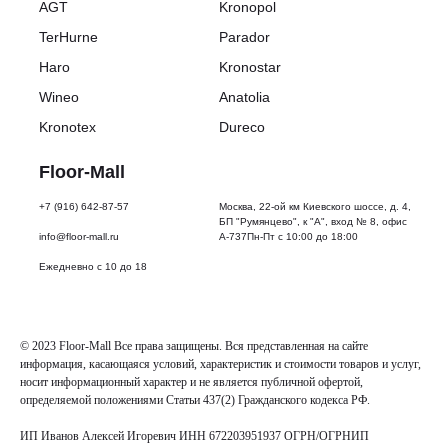
AGT
Kronopol
в
упаковке:
TerHurne
Parador
8
Тип
Haro
Kronostar
упаковки:
Wineo
Anatolia
Картон
Срок
Kronotex
Dureco
эксплуатации:
20
Floor-Mall
лет
Тип
+7 (916) 642-87-57
Москва, 22-ой км Киевского шоссе, д. 4,
покрытия:
БП "Румянцево", к "А", вход № 8, офис
Ламинат
info@floor-mall.ru
А-737Пн-Пт с 10:00 до 18:00
Фаска:
4-
Ежедневно с 10 до 18
сторонняя
Тип
замка:
Uniclic
© 2023 Floor-Mall Все права защищены. Вся представленная на сайте
Тип
информация, касающаяся условий, характеристик и стоимости товаров и услуг,
укладки:
носит информационный характер и не является публичной офертой,
Плавающая
определяемой положениями Статьи 437(2) Гражданского кодекса РФ.
Совместимость
с
ИП Иванов Алексей Игоревич ИНН 672203951937 ОГРН/ОГРНИП
теплым