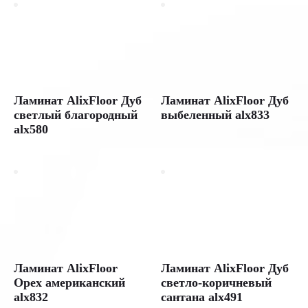
Natural
Line
Дуб
выбеленный
ALX833
Купить
Ламинат AlixFloor Дуб
Ламинат AlixFloor Дуб
ламинат
светлый благородный
выбеленный alx833
AlixFloor
(Аликс
alx580
Флор)
Дуб
выбеленный
ALX833,
коллекция
Natural
Line,
33
класс,
толщина
12
Ламинат AlixFloor
Ламинат AlixFloor Дуб
мм,
Орех американский
светло-коричневый
1261
alx832
сантана alx491
×