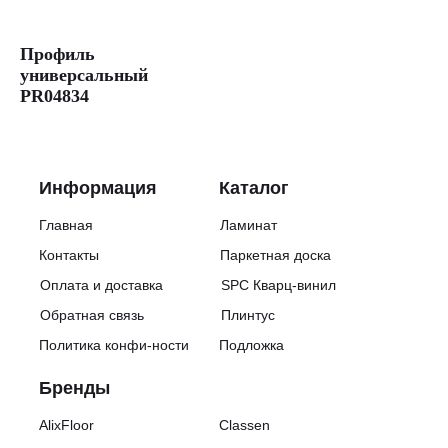
2250
руб./
м²
Профиль
Толщина:
универсальный
12
PR04834
мм
Ширина:
133
мм
Длина:
Информация
Каталог
1261
мм
Главная
Ламинат
Класс
нагрузки:
Контакты
Паркетная доска
33
Страна
Оплата и доставка
SPC Кварц-винил
производства:
Обратная связь
Плинтус
Россия
Количество
Политика конфи-ности
Подложка
м²
в
Бренды
упаковке:
1.342
Количество
AlixFloor
Classen
планок