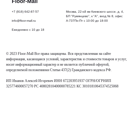
Floor-Mall
Количество
планок
+7 (916) 642-87-57
Москва, 22-ой км Киевского шоссе, д. 4,
в
БП "Румянцево", к "А", вход № 8, офис
упаковке:
info@floor-mall.ru
А-737Пн-Пт с 10:00 до 18:00
10
Ежедневно с 10 до 18
Вес
упаковки:
15
кг
Тип
© 2023 Floor-Mall Все права защищены. Вся представленная на сайте
упаковки:
информация, касающаяся условий, характеристик и стоимости товаров и услуг,
Картон
носит информационный характер и не является публичной офертой,
Срок
определяемой положениями Статьи 437(2) Гражданского кодекса РФ.
эксплуатации:
20
ИП Иванов Алексей Игоревич ИНН 672203951937 ОГРН/ОГРНИП
лет
325774600057270 РС 40802810400000785221 КС 30101810645374525068
Фаска:
Да
Тип
замка:
Safe-
Lock
Совместимость
с
теплым