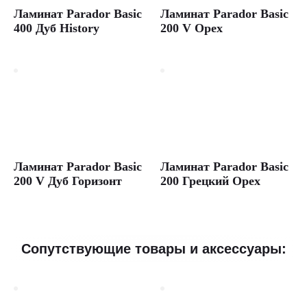
жемчужно-
Ламинат Parador Basic
Ламинат Parador Basic
серый
400 Дуб History
200 V Орех
Купить
ламинат
Parador
Classic
1050
V
Дуб
Скайлайн
жемчужно-
серый,
коллекция
Ламинат Parador Basic
Ламинат Parador Basic
Classic
200 V Дуб Горизонт
200 Грецкий Орех
1050
V,
33
класс,
толщина
Сопутствующие товары и аксессуары:
8
мм,
1285
×
194