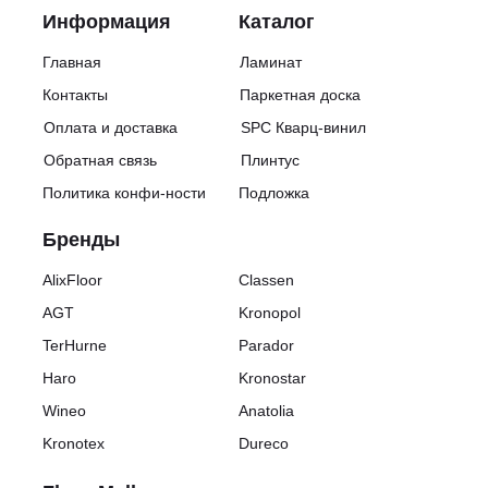
м²
Информация
Каталог
Толщина:
8
Главная
Ламинат
мм
Ширина:
Контакты
Паркетная доска
194
Оплата и доставка
SPC Кварц-винил
мм
Длина:
Обратная связь
Плинтус
1285
мм
Политика конфи-ности
Подложка
Класс
нагрузки:
Бренды
33
класс
AlixFloor
Classen
Класс
износостойкости:
AGT
Kronopol
AC5
Страна
TerHurne
Parador
производства:
Haro
Kronostar
Германия
Количество
Wineo
Anatolia
м²
в
Kronotex
Dureco
упаковке:
2.493