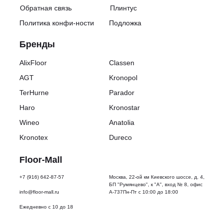
Обратная связь
Плинтус
Политика конфи-ности
Подложка
Бренды
AlixFloor
Classen
AGT
Kronopol
TerHurne
Parador
Haro
Kronostar
Wineo
Anatolia
Kronotex
Dureco
Floor-Mall
+7 (916) 642-87-57
Москва, 22-ой км Киевского шоссе, д. 4,
БП "Румянцево", к "А", вход № 8, офис
info@floor-mall.ru
А-737Пн-Пт с 10:00 до 18:00
Ежедневно с 10 до 18